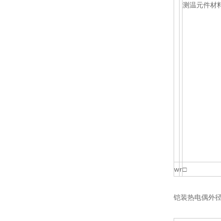
测温元件材
w
r
□
铠装热电偶外