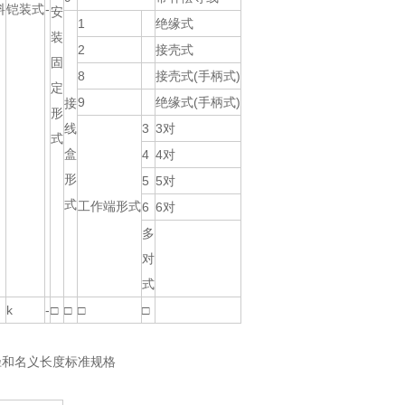
料
铠装式
-
安
1
绝缘式
装
2
接壳式
固
8
接壳式(手柄式)
定
9
绝缘式(手柄式)
接
形
线
3
3对
式
盒
4
4对
形
5
5对
式
工作端形式
6
6对
多
对
式
k
-
□
□
□
□
径和名义长度标准规格