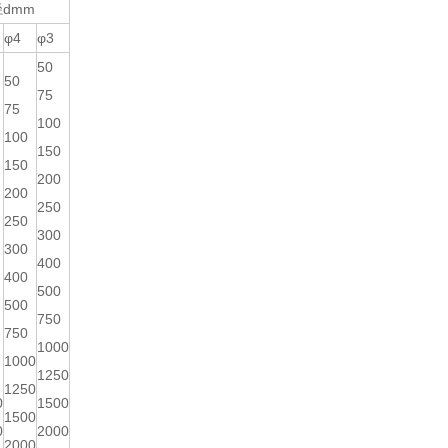
dmm
φ4
φ3
50
50
75
75
100
100
150
150
200
200
250
250
300
300
400
400
500
500
750
750
1000
1000
1250
1250
0
1500
1500
0
2000
2000