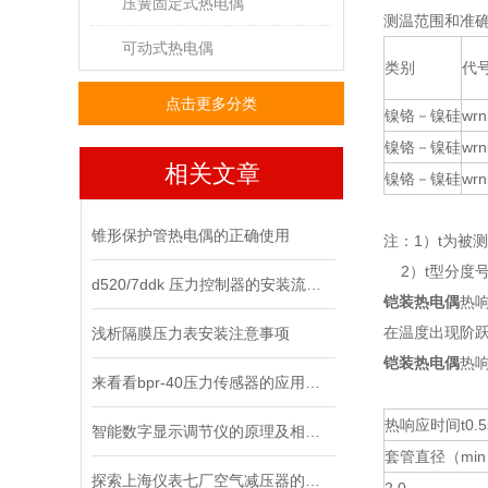
压簧固定式热电偶
测温范围和准
可动式热电偶
类别
代
点击更多分类
镍铬－镍硅
wrn
镍铬－镍硅
wrn
相关文章
镍铬－镍硅
wrn
锥形保护管热电偶的正确使用
注：1）t为被
2）t型分度
d520/7ddk 压力控制器的安装流程，你都清楚了吗？
铠装热电偶
热
在温度出现阶跃
浅析隔膜压力表安装注意事项
铠装热电偶
热
来看看bpr-40压力传感器的应用领域
热响应时间t0.5
智能数字显示调节仪的原理及相关知识
套管直径（mi
探索上海仪表七厂空气减压器的工作原理与应用领域