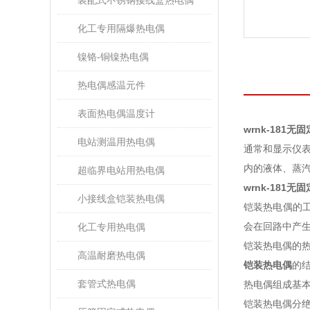
装配式不锈钢接线盒热电偶
化工专用隔爆热电偶
镍铬-铜镍热电偶
热电偶感温元件
表面热电偶温度计
wrnk-181
电站测温用热电偶
通常和显示仪表
内的液体、蒸汽和
超临界电站用热电偶
wrnk-181
小接线盒铠装热电偶
铠装热电偶的
会在回路中产
化工专用热电偶
铠装热电偶的
高温耐磨热电偶
铠装热电偶
的结
套管式热电偶
热电偶组成基
铠装热电偶分