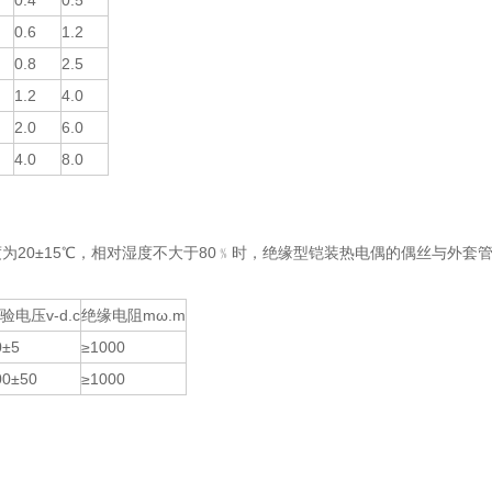
0.4
0.5
0.6
1.2
0.8
2.5
1.2
4.0
2.0
6.0
4.0
8.0
为20±15℃，相对湿度不大于80﹪时，绝缘型铠装热电偶的偶丝与外套
验电压v-d.c
绝缘电阻mω.m
0±5
≥1000
00±50
≥1000