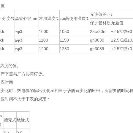
确度
允许偏差△t
号
分度号
套管外径mm
常用温度℃
zui高使用温度℃
保护管材质
允差值
k
k
≥φ3
1000
1050
25cr20ni
±2.5℃或±0
k
k
≥φ3
1100
1150
gh3030
±2.5℃或±0
k
k
≥φ3
1200
1250
gh3039
±2.5℃或±0
测温度的值。
号产平需与厂方协商订货。
响应时间
变化时，热电偶的输出变化至相当于该阶跃变化的50%，所需要的时间称为
响应时间不大于下表的规定：
s
接壳式
绝缘式
n）