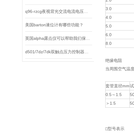
2.0
3.0
q96-rzcg夜视背光交流电流电压表选择原则及使用方法说明
4.0
美国barton液位计有哪些功能？
5.0
6.0
英国alpha露点仪可以帮助我们保持环境中的水分含量在合适的范围内
8.0
d501/7dz/7dk双触点压力控制器是工业现场理想的智能化测控仪表
绝缘电阻
当周围空气温度
套管直径mm
试
0.5～1.5
5
＞1.5
5
□型号表示