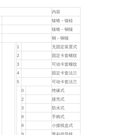
内容
镍铬－镍硅
镍铬－铜镍
铜－铜镍
1
无固定装置式
2
固定卡套螺纹
3
可动卡套螺纹
4
固定卡套法兰
5
可动卡套法兰
0
绝缘式
2
接壳式
3
防水式
8
手柄式
8
小接线盒式
9
带补偿导线