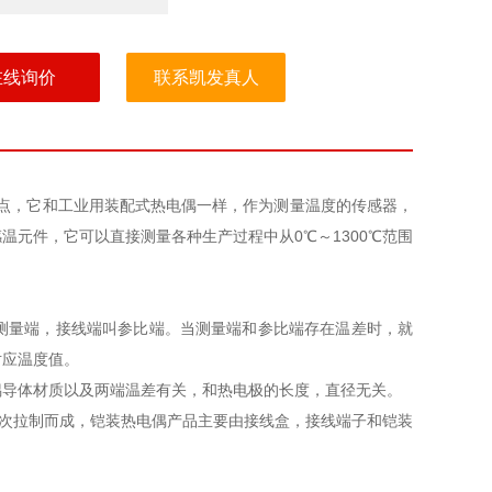
在线询价
联系凯发真人
点，它和工业用装配式热电偶一样，作为测量温度的传感器，
元件，它可以直接测量各种生产过程中从0℃～1300℃范围
测量端，接线端叫参比端。当测量端和参比端存在温差时，就
对应温度值。
偶导体材质以及两端温差有关，和热电极的长度，直径无关。
保护管经多次拉制而成，铠装热电偶产品主要由接线盒，接线端子和铠装