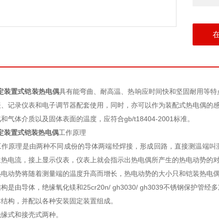
无固定装置式铠装热电偶
具有能弯曲、耐高温、热响应时间快和坚固耐用等特
、记录仪表和电子调节器配套使用，同时，亦可以作为装配式热电偶的感温
气体介质以及固体表面的温度，应符合gb/t18404-2001标准。
无固定装置式铠装热电偶
工作原理
工作原理是由两种不同成份的导体两端经焊接，形成回路，直接测温端叫
生热电流，接上显示仪表，仪表上就会指示出热电偶所产生的热电动势的
热电动势将随着测量端的温度升高而增长，热电动势的大小只和铠装热电
构是由导体，绝缘氧化镁和25cr20n/ gh3030/ gh3039不锈钢
本结构，并配以各种安装固定装置组成。
绝缘式和接壳式两种。