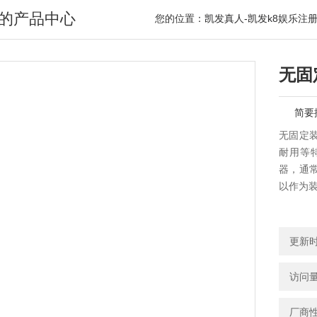
的产品中心
您的位置：
凯发真人-凯发k8娱乐注
无固
简要
无固定
耐用等
器，通
以作为
更新时间
访问量
厂商