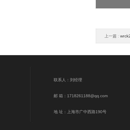
上一篇 :
wrc
wrek、wrnk、
联系人：刘经理
邮 箱：
1718261188@qq.com
地 址：上海市广中西路190号