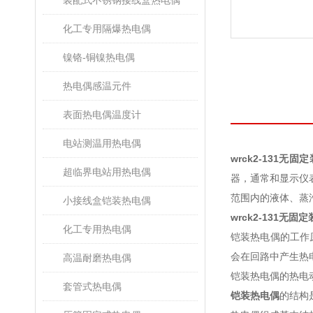
装配式不锈钢接线盒热电偶
化工专用隔爆热电偶
镍铬-铜镍热电偶
热电偶感温元件
表面热电偶温度计
电站测温用热电偶
wrck2-131无
超临界电站用热电偶
器，通常和显示仪
范围内的液体、蒸汽
小接线盒铠装热电偶
wrck2-131无
化工专用热电偶
铠装热电偶的工作
会在回路中产生热
高温耐磨热电偶
铠装热电偶的热电
套管式热电偶
铠装热电偶
的结构是