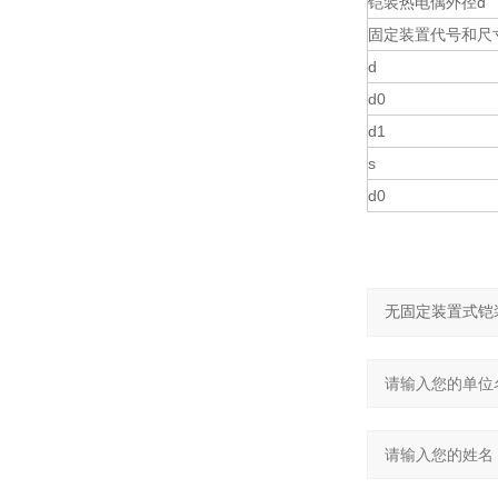
铠装热电偶外径d
固定装置代号和尺
d
d0
d1
s
d0