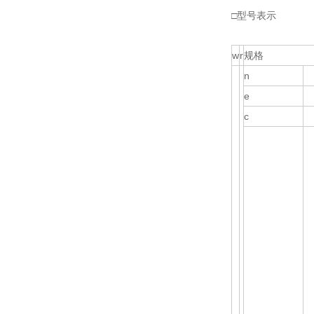
□型号表示
w
r
规格
n
e
c