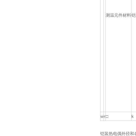
测温元件材料
铠
w
r
□
k
铠装热电偶外径和