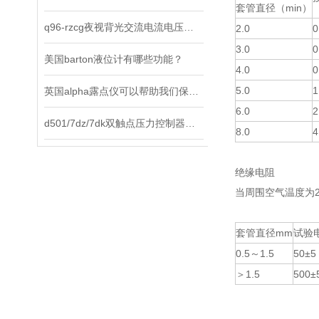
套管直径（min）
q96-rzcg夜视背光交流电流电压表选择原则及使用方法说明
2.0
0
3.0
0
美国barton液位计有哪些功能？
4.0
0
5.0
1
英国alpha露点仪可以帮助我们保持环境中的水分含量在合适的范围内
6.0
2
d501/7dz/7dk双触点压力控制器是工业现场理想的智能化测控仪表
8.0
4
绝缘电阻
当周围空气温度为
套管直径mm
试验电
0.5～1.5
50±5
＞1.5
500±