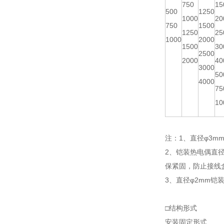
750
15
500
1250
1000
20
750
1500
1250
25
1000
2000
1500
30
2500
2000
40
3000
50
4000
75
10
注：1、直径φ3mm
2、铠装热电偶直
保紧固，防止接线
3、直径φ2mm铠
□结构形式
安装固定形式