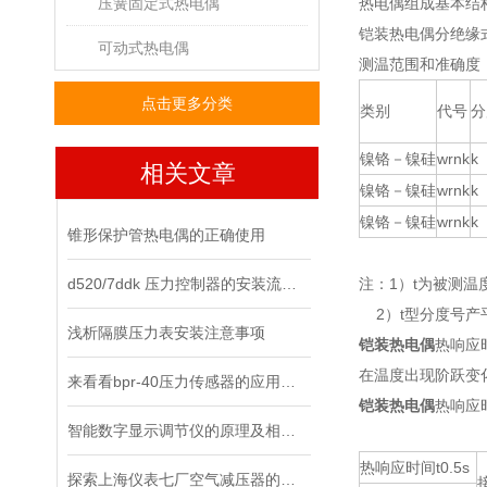
压簧固定式热电偶
热电偶组成基本结
铠装热电偶分绝缘
可动式热电偶
测温范围和准确度
点击更多分类
类别
代号
分
镍铬－镍硅
wrnk
k
相关文章
镍铬－镍硅
wrnk
k
镍铬－镍硅
wrnk
k
锥形保护管热电偶的正确使用
d520/7ddk 压力控制器的安装流程，你都清楚了吗？
注：1）t为被测温
2）t型分度号产
浅析隔膜压力表安装注意事项
铠装热电偶
热响应
在温度出现阶跃变
来看看bpr-40压力传感器的应用领域
铠装热电偶
热响应
智能数字显示调节仪的原理及相关知识
热响应时间t0.5s
探索上海仪表七厂空气减压器的工作原理与应用领域