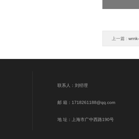
上一篇 :
wr
wrek、wrnk、
联系人：刘经理
邮 箱：
1718261188@qq.com
地 址：上海市广中西路190号