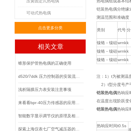
压簧固定式热电偶
热电偶组成基本结
铠装热电偶分绝缘
可动式热电偶
测温范围和准确度
点击更多分类
类别
代号
分
镍铬－镍硅
wrnk
k
相关文章
镍铬－镍硅
wrnk
k
镍铬－镍硅
wrnk
k
锥形保护管热电偶的正确使用
d520/7ddk 压力控制器的安装流程，你都清楚了吗？
注：1）t为被测温
2）t型分度号产
浅析隔膜压力表安装注意事项
铠装热电偶
热响应
在温度出现阶跃变
来看看bpr-40压力传感器的应用领域
铠装热电偶
热响应
智能数字显示调节仪的原理及相关知识
热响应时间t0.5s
探索上海仪表七厂空气减压器的工作原理与应用领域