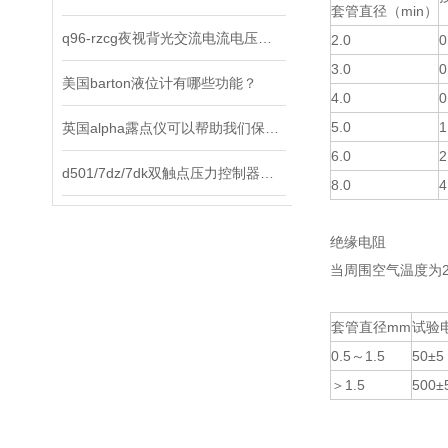
套管直径（min）
q96-rzcg夜视背光交流电流电压表选择原则及使用方法说明
2.0
0
3.0
0
美国barton液位计有哪些功能？
4.0
0
5.0
1
英国alpha露点仪可以帮助我们保持环境中的水分含量在合适的范围内
6.0
2
d501/7dz/7dk双触点压力控制器是工业现场理想的智能化测控仪表
8.0
4
绝缘电阻
当周围空气温度为
套管直径mm
试验电
0.5～1.5
50±5
＞1.5
500±