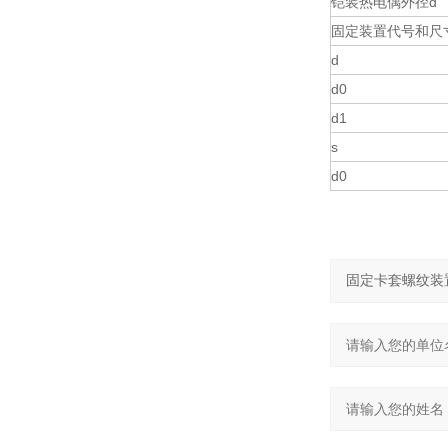
铠装热电偶外径d
固定装置代号和尺
d
d0
d1
s
d0