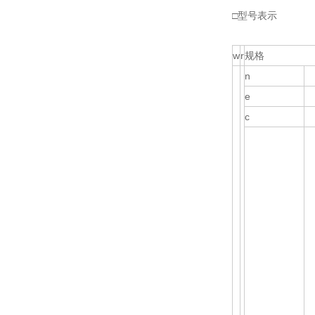
□型号表示
w
r
规格
n
e
c