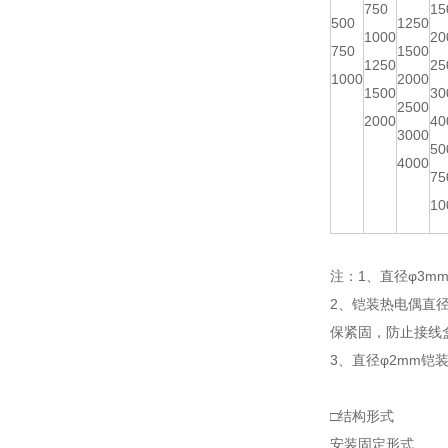
750
15
500
1250
1000
20
750
1500
1250
25
1000
2000
1500
30
2500
2000
40
3000
50
4000
75
10
注：1、直径φ3mm
2、铠装热电偶直
保紧固，防止接线
3、直径φ2mm铠
□结构形式
安装固定形式