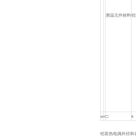
测温元件材料
铠
w
r
□
k
铠装热电偶外径和