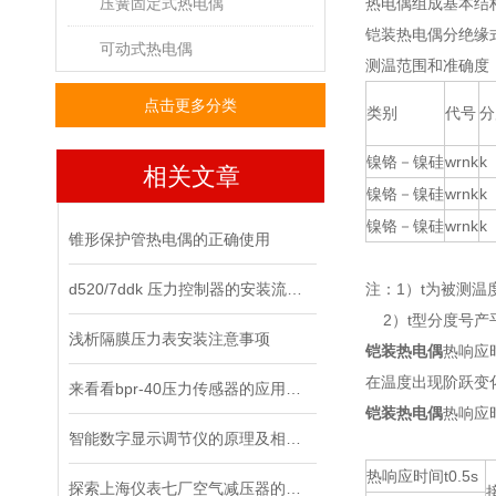
压簧固定式热电偶
热电偶组成基本结
铠装热电偶分绝缘
可动式热电偶
测温范围和准确度
点击更多分类
类别
代号
分
镍铬－镍硅
wrnk
k
相关文章
镍铬－镍硅
wrnk
k
镍铬－镍硅
wrnk
k
锥形保护管热电偶的正确使用
d520/7ddk 压力控制器的安装流程，你都清楚了吗？
注：1）t为被测温
2）t型分度号产
浅析隔膜压力表安装注意事项
铠装热电偶
热响应
在温度出现阶跃变
来看看bpr-40压力传感器的应用领域
铠装热电偶
热响应
智能数字显示调节仪的原理及相关知识
热响应时间t0.5s
探索上海仪表七厂空气减压器的工作原理与应用领域