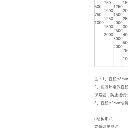
750
15
500
1250
1000
20
750
1500
1250
25
1000
2000
1500
30
2500
2000
40
3000
50
4000
75
10
注：1、直径φ3mm
2、铠装热电偶直
保紧固，防止接线
3、直径φ2mm铠
□结构形式
安装固定形式