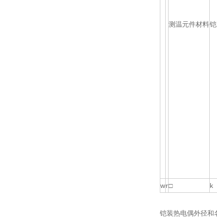
测温元件材料
铠
w
r
□
k
铠装热电偶外径和