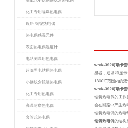
装配式不锈钢接线盒热电偶
化工专用隔爆热电偶
镍铬-铜镍热电偶
热电偶感温元件
表面热电偶温度计
电站测温用热电偶
wrck-392可动
超临界电站用热电偶
感器，通常和显示
1300℃范围内的液
小接线盒铠装热电偶
wrck-392可动
化工专用热电偶
铠装热电偶的工作
会在回路中产生热
高温耐磨热电偶
铠装热电偶的热电
套管式热电偶
铠装热电偶
的结构是