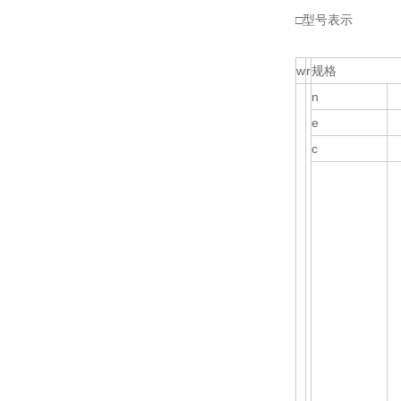
□型号表示
w
r
规格
n
e
c