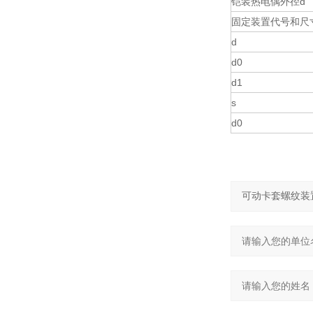
铠装热电偶外径d
固定装置代号和尺
d
d0
d1
s
d0