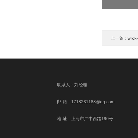
上一篇 :
wr
wrek、wrnk、
联系人：刘经理
邮 箱：
1718261188@qq.com
地 址：上海市广中西路190号