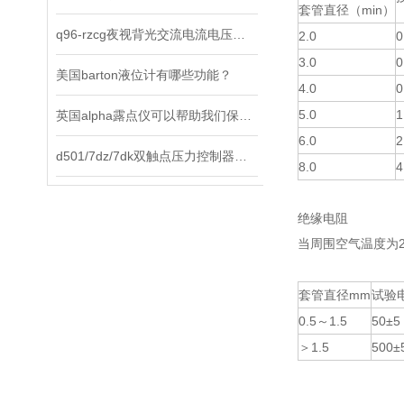
套管直径（min）
q96-rzcg夜视背光交流电流电压表选择原则及使用方法说明
2.0
0
3.0
0
美国barton液位计有哪些功能？
4.0
0
5.0
1
英国alpha露点仪可以帮助我们保持环境中的水分含量在合适的范围内
6.0
2
d501/7dz/7dk双触点压力控制器是工业现场理想的智能化测控仪表
8.0
4
绝缘电阻
当周围空气温度为
套管直径mm
试验电
0.5～1.5
50±5
＞1.5
500±