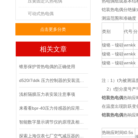
压簧固定式热电偶
热电偶组成基本结
铠装热电偶分绝缘
可动式热电偶
测温范围和准确度
点击更多分类
类别
代号
分
镍铬－镍硅
wrnk
k
相关文章
镍铬－镍硅
wrnk
k
镍铬－镍硅
wrnk
k
锥形保护管热电偶的正确使用
d520/7ddk 压力控制器的安装流程，你都清楚了吗？
注：1）t为被测温
2）t型分度号产
浅析隔膜压力表安装注意事项
铠装热电偶
热响应
在温度出现阶跃变
来看看bpr-40压力传感器的应用领域
铠装热电偶
热响应
智能数字显示调节仪的原理及相关知识
热响应时间t0.5s
探索上海仪表七厂空气减压器的工作原理与应用领域