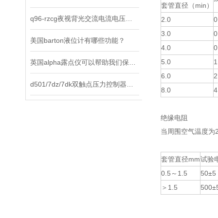
套管直径（min）
q96-rzcg夜视背光交流电流电压表选择原则及使用方法说明
2.0
0
3.0
0
美国barton液位计有哪些功能？
4.0
0
5.0
1
英国alpha露点仪可以帮助我们保持环境中的水分含量在合适的范围内
6.0
2
d501/7dz/7dk双触点压力控制器是工业现场理想的智能化测控仪表
8.0
4
绝缘电阻
当周围空气温度为
套管直径mm
试验电
0.5～1.5
50±5
＞1.5
500±