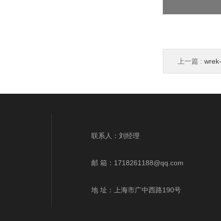
上一篇 :
wr
wrek、wrnk、
联系人：刘经理
邮 箱：
1718261188@qq.com
地 址：上海市广中西路190号