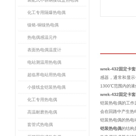
装配式不锈钢接线盒热电偶
化工专用隔爆热电偶
镍铬-铜镍热电偶
热电偶感温元件
表面热电偶温度计
电站测温用热电偶
wrek-432固定
超临界电站用热电偶
感器，通常和显示
1300℃范围内的液
小接线盒铠装热电偶
wrek-432固定
化工专用热电偶
铠装热电偶的工作
会在回路中产生热
高温耐磨热电偶
铠装热电偶的热电
套管式热电偶
铠装热电偶
的结构是