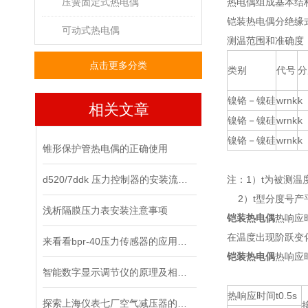
压簧固定式热电偶
热电偶组成基本结
铠装热电偶分绝缘
可动式热电偶
测温范围和准确度
点击更多分类
类别
代号
分
镍铬－镍硅
wrnk
k
相关文章
镍铬－镍硅
wrnk
k
镍铬－镍硅
wrnk
k
锥形保护管热电偶的正确使用
d520/7ddk 压力控制器的安装流程，你都清楚了吗？
注：1）t为被测温
2）t型分度号产
浅析隔膜压力表安装注意事项
铠装热电偶
热响应
在温度出现阶跃变
来看看bpr-40压力传感器的应用领域
铠装热电偶
热响应
智能数字显示调节仪的原理及相关知识
热响应时间t0.5s
探索上海仪表七厂空气减压器的工作原理与应用领域