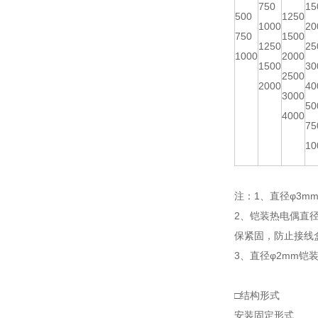
750
15
500
1250
1000
20
750
1500
1250
25
1000
2000
1500
30
2500
2000
40
3000
50
4000
75
10
注：1、直径φ3mm
2、铠装热电偶直
保紧固，防止接线
3、直径φ2mm铠
□结构形式
安装固定形式