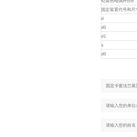
铠装热电偶外径d
固定装置代号和尺
d
d0
d1
s
d0