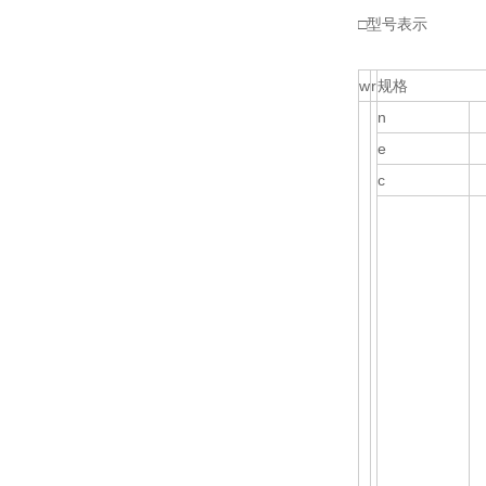
□型号表示
w
r
规格
n
e
c