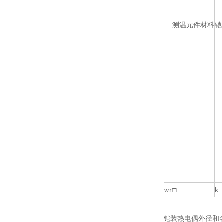
测温元件材料
铠
w
r
□
k
铠装热电偶外径和