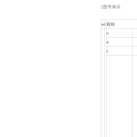
□型号表示
w
r
规格
n
e
c