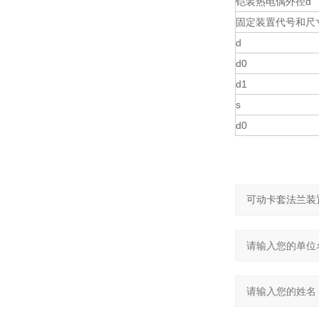
铠装热电偶外径d
固定装置代号和尺
d
d0
d1
s
d0