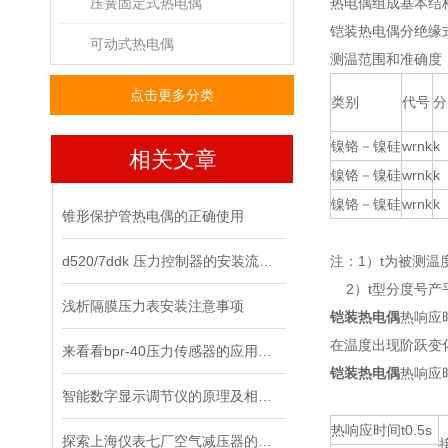
压簧固定式热电偶
热电偶组成基本结
铠装热电偶分绝缘
可动式热电偶
测温范围和准确度
点击更多分类
类别
代号
分
镍铬－镍硅
wrnk
k
相关文章
镍铬－镍硅
wrnk
k
镍铬－镍硅
wrnk
k
锥形保护管热电偶的正确使用
d520/7ddk 压力控制器的安装流程，你都清楚了吗？
注：1）t为被测温
2）t型分度号产
浅析隔膜压力表安装注意事项
铠装热电偶
热响应
在温度出现阶跃变
来看看bpr-40压力传感器的应用领域
铠装热电偶
热响应
智能数字显示调节仪的原理及相关知识
热响应时间t0.5s
探索上海仪表七厂空气减压器的工作原理与应用领域