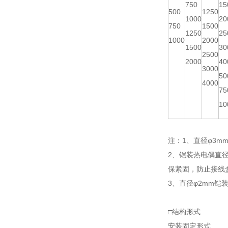
750
15
500
1250
1000
20
750
1500
1250
25
1000
2000
1500
30
2500
2000
40
3000
50
4000
75
10
注：1、直径φ3mm
2、铠装热电偶直
保紧固，防止接线
3、直径φ2mm铠
□结构形式
安装固定形式