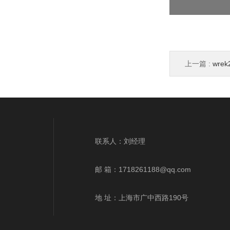
上一篇 :
wr
wrek、wrnk、
联系人：刘经理
邮 箱：
1718261188@qq.com
地 址：上海市广中西路190号