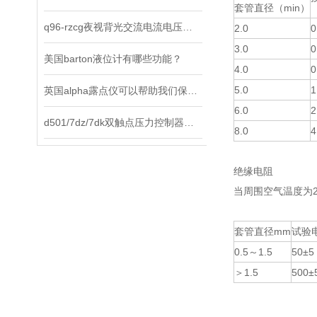
套管直径（min）
q96-rzcg夜视背光交流电流电压表选择原则及使用方法说明
2.0
0
3.0
0
美国barton液位计有哪些功能？
4.0
0
5.0
1
英国alpha露点仪可以帮助我们保持环境中的水分含量在合适的范围内
6.0
2
d501/7dz/7dk双触点压力控制器是工业现场理想的智能化测控仪表
8.0
4
绝缘电阻
当周围空气温度为
套管直径mm
试验电
0.5～1.5
50±5
＞1.5
500±