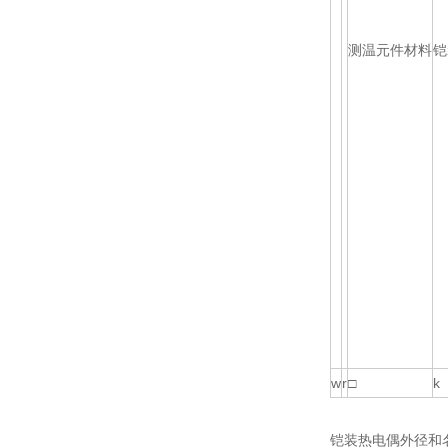
测温元件材料
铠
w
r
□
k
铠装热电偶外径和