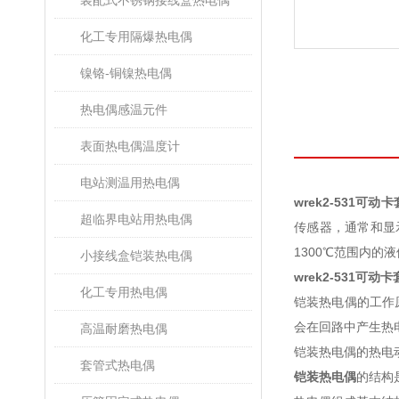
装配式不锈钢接线盒热电偶
化工专用隔爆热电偶
镍铬-铜镍热电偶
热电偶感温元件
表面热电偶温度计
电站测温用热电偶
wrek2-531可
超临界电站用热电偶
传感器，通常和显
1300℃范围内的液
小接线盒铠装热电偶
wrek2-531可
化工专用热电偶
铠装热电偶的工作
会在回路中产生热
高温耐磨热电偶
铠装热电偶的热电
套管式热电偶
铠装热电偶
的结构是