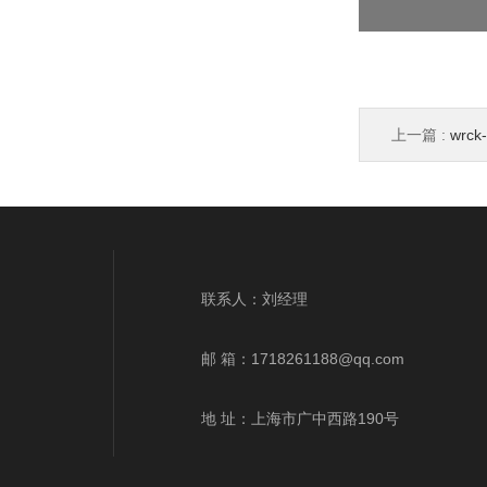
上一篇 :
wr
wrek、wrnk、
联系人：刘经理
邮 箱：
1718261188@qq.com
地 址：上海市广中西路190号