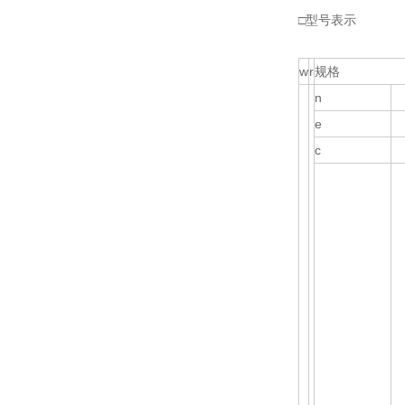
□型号表示
w
r
规格
n
e
c