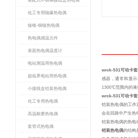
装配式不锈钢接线盒热电偶
化工专用隔爆热电偶
镍铬-铜镍热电偶
热电偶感温元件
表面热电偶温度计
电站测温用热电偶
wrck-531可动
超临界电站用热电偶
感器，通常和显示
1300℃范围内的液
小接线盒铠装热电偶
wrck-531可动
化工专用热电偶
铠装热电偶的工作
会在回路中产生热
高温耐磨热电偶
铠装热电偶的热电
套管式热电偶
铠装热电偶
的结构是