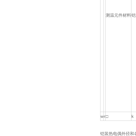
测温元件材料
铠
w
r
□
k
铠装热电偶外径和