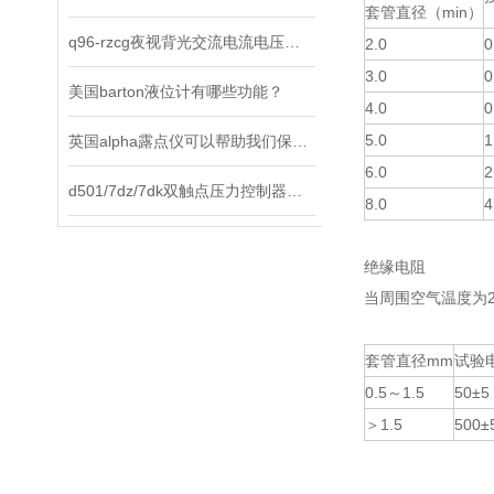
套管直径（min）
q96-rzcg夜视背光交流电流电压表选择原则及使用方法说明
2.0
0
3.0
0
美国barton液位计有哪些功能？
4.0
0
5.0
1
英国alpha露点仪可以帮助我们保持环境中的水分含量在合适的范围内
6.0
2
d501/7dz/7dk双触点压力控制器是工业现场理想的智能化测控仪表
8.0
4
绝缘电阻
当周围空气温度为
套管直径mm
试验电
0.5～1.5
50±5
＞1.5
500±