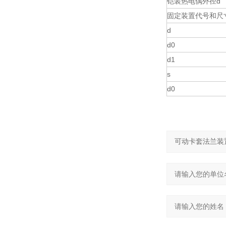
铠装热电偶外径d
固定装置代号和尺
d
d0
d1
s
d0