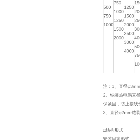
750
15
500
1250
1000
20
750
1500
1250
25
1000
2000
1500
30
2500
2000
40
3000
50
4000
75
10
注：1、直径φ3mm
2、铠装热电偶直
保紧固，防止接线
3、直径φ2mm铠
□结构形式
安装固定形式