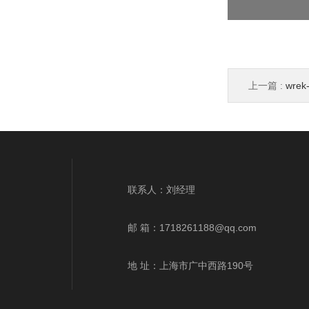
上一篇 :
wre
wrek、wrnk、
联系人：刘经理
邮 箱：
1718261188@qq.com
地 址：上海市广中西路190号