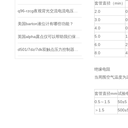
套管直径（min）
q96-rzcg夜视背光交流电流电压表选择原则及使用方法说明
2.0
0
3.0
0
美国barton液位计有哪些功能？
4.0
0
5.0
1
英国alpha露点仪可以帮助我们保持环境中的水分含量在合适的范围内
6.0
2
d501/7dz/7dk双触点压力控制器是工业现场理想的智能化测控仪表
8.0
4
绝缘电阻
当周围空气温度为
套管直径mm
试验电
0.5～1.5
50±5
＞1.5
500±