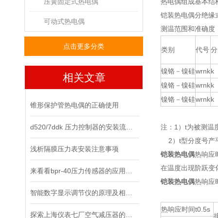
压簧固定式热电偶
热电偶组成基本结
铠装热电偶分绝缘
可动式热电偶
测温范围和准确度
点击更多分类
类别
代号
分
镍铬－镍硅
wrnk
k
相关文章
镍铬－镍硅
wrnk
k
镍铬－镍硅
wrnk
k
锥形保护管热电偶的正确使用
d520/7ddk 压力控制器的安装流程，你都清楚了吗？
注：1）t为被测温
2）t型分度号产
浅析隔膜压力表安装注意事项
铠装热电偶
热响应
在温度出现阶跃变
来看看bpr-40压力传感器的应用领域
铠装热电偶
热响应
智能数字显示调节仪的原理及相关知识
热响应时间t0.5s
探索上海仪表七厂空气减压器的工作原理与应用领域