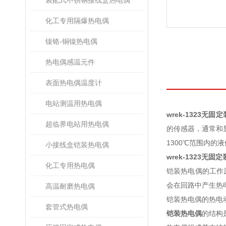
装配式不锈钢接线盒热电偶
化工专用隔爆热电偶
镍铬-铜镍热电偶
热电偶感温元件
表面热电偶温度计
电站测温用热电偶
wrek-1323无
超临界电站用热电偶
的传感器，通常和
1300℃范围内的液
小接线盒铠装热电偶
wrek-1323无
化工专用热电偶
铠装热电偶的工作
会在回路中产生热
高温耐磨热电偶
铠装热电偶的热电
套管式热电偶
铠装热电偶
的结构是