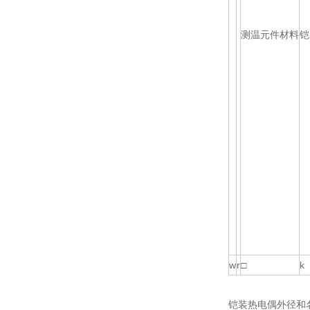
测温元件材料
铠
w
r
□
k
铠装热电偶外径和