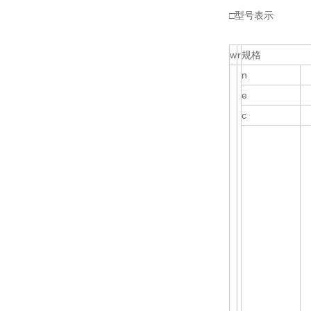
□型号表示
w
r
规格
n
e
c