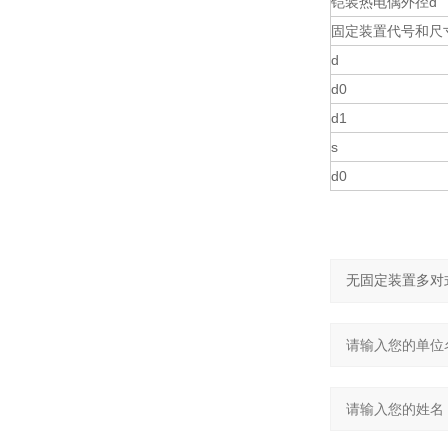
铠装热电偶外径d
固定装置代号和尺
d
d0
d1
s
d0