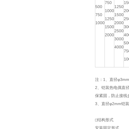
750
15
500
1250
1000
20
750
1500
1250
25
1000
2000
1500
30
2500
2000
40
3000
50
4000
75
10
注：1、直径φ3mm
2、铠装热电偶直
保紧固，防止接线
3、直径φ2mm铠
□结构形式
安装固定形式