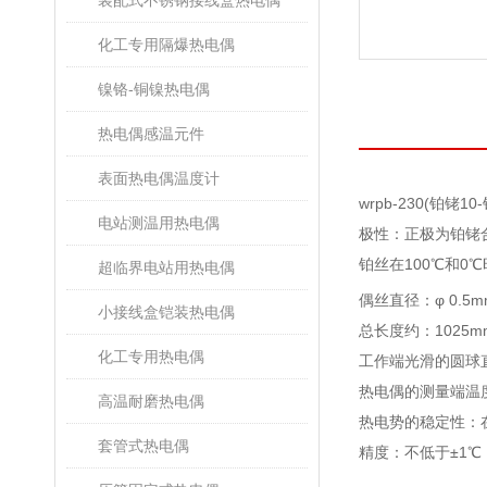
装配式不锈钢接线盒热电偶
化工专用隔爆热电偶
镍铬-铜镍热电偶
热电偶感温元件
表面热电偶温度计
wrpb-230(
电站测温用热电偶
极性：正极为铂铑合
铂丝在100℃和0
超临界电站用热电偶
偶丝直径：φ 0.5m
小接线盒铠装热电偶
总长度约：1025m
化工专用热电偶
工作端光滑的圆球直
热电偶的测量端温度为
高温耐磨热电偶
热电势的稳定性：在1
套管式热电偶
精度：不低于±1