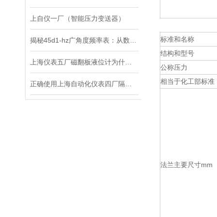
上自仪一厂（智能压力变送器）
标准和名称
揭秘45d1-hz广角度频率表：从数据中看世界
结构和型号
上海仪表五厂磁翻板液位计为什么会出现消磁的现象呢？又该如何处理？
公称压力
相当于化工部标准
正确使用上海自动化仪表四厂隔膜压力表，才能得到更准确的结果
法兰主要尺寸mm