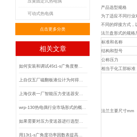
压簧固定式热电偶
产品选型规格
可动式热电偶
为了适应不同行业
不同的焊接方式，
点击更多分类
法兰盘形式的规格
标准和名称
相关文章
结构和型号
公称压力
如何安装和调试45t1-s广角度整步表？
相当于化工部标准
上自仪五厂磁翻板液位计为何得到越来越多的认可，原由在这里
上海仪表一厂智能压力变送器安装条件
wrp-130热电偶行业市场形式的概要分析
法兰主要尺寸mm
如果需要对压力变送器进行选型，你需要了解哪些知识
用13t1-s广角度功率因数表提高用电效率，减少“能耗”的绿色工业时代