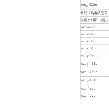
wre
-430b
2
装配式
光滑密封面（b型
wzp-420b
wzp-421b
wzp-430b
wzp-431b
wzp
-420b
2
wzp
-421b
2
wzp
-430b
2
wzp
-431b
2
wzc-420b
wzc-430b