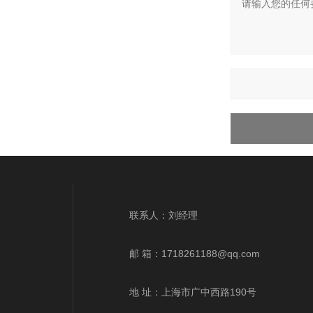
上一篇 :
wre
联系人：刘经理
邮 箱：
1718261188@qq.com
地 址：上海市广中西路190号
wre-235t