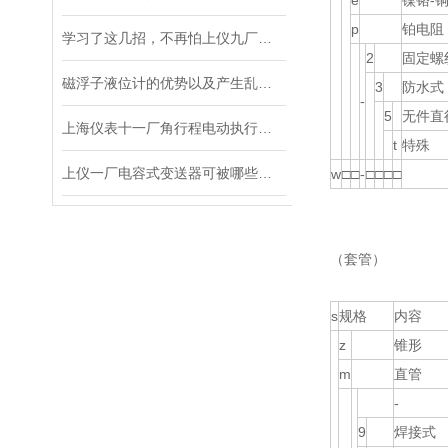
e
镍铬-
p
铂电阻
学习了这几招，不再怕上仪九厂涡轮流量计出现测量不准
2
固定螺
磁浮子液位计的优势以及产生乱磁应该怎么做
3
防水式
-
5
无件直
上海仪表十一厂角行程电动执行机构的合理选择和配置
t
特殊
上仪一厂电容式变送器可被哪些地方受用？
w
□
□
-
□
□
□
□
（套管）
s
规格
内容
z
锥形
m
直管
-
9
焊接式