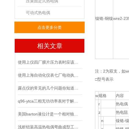
压簧固定式热电偶
可动式热电偶
镍铬-铜镍
wre2-23
点击更多分类
相关文章
使用上仪四厂膜片压力表时应该尽量避免的问题
注：2为双支，如wr
使用上海自动化仪表七厂电动执行机构要关注哪几点？
□型号表示
露点仪的常见的几个问题你知道怎么解决吗
w
规格
内容
q96-ytca三相无功功率表对于解决复杂电力问题具有重要意义
r
热电偶
z
热电阻
美国barton液位计是一个相对独立的智能产业
n
镍铬-
浅析铠装高温热电偶弯曲成型工艺研究