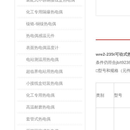
装配式不锈钢接线盒热电偶
化工专用隔爆热电偶
镍铬-铜镍热电偶
热电偶感温元件
表面热电偶温度计
wre2-235t可动
电站测温用热电偶
条件仍符合jb/t9238
□型号和规格（元
超临界电站用热电偶
小接线盒铠装热电偶
化工专用热电偶
类别
型号
高温耐磨热电偶
套管式热电偶