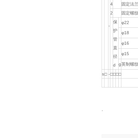
4
固定法
2
固定螺
保
φ22
-
护
φ18
管
φ16
直
φ15
径
g
英制螺
d
s
□
-
□
□
□
□
,