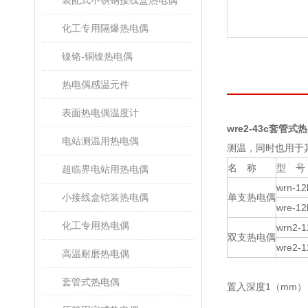
装配式不锈钢接线盒热电偶
化工专用隔爆热电偶
镍铬-铜镍热电偶
热电偶感温元件
表面热电偶温度计
wre2-43c套管式
电站测温用热电偶
测温，同时也用于其他工
名 称
型 号
超临界电站用热电偶
wrn-12
小接线盒铠装热电偶
单支热电偶
wre-12
化工专用热电偶
wrn2-1
双支热电偶
wre2-1
高温耐磨热电偶
套管式热电偶
置入深度1（mm）：2