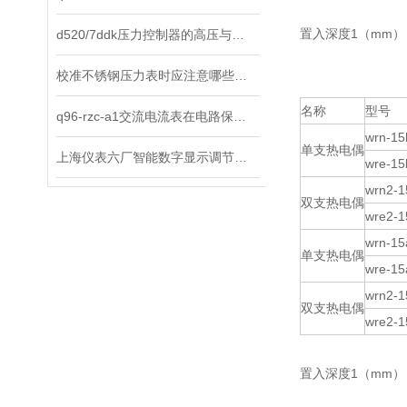
置入深度1（mm）：5
d520/7ddk压力控制器的高压与低压有何区别？
校准不锈钢压力表时应注意哪些安全事项?
名称
型号
q96-rzc-a1交流电流表在电路保护中的作用
wrn-15
单支热电偶
上海仪表六厂智能数字显示调节仪都有哪些特点呢？
wre-15
wrn2-1
双支热电偶
wre2-1
wrn-15
单支热电偶
wre-15
wrn2-1
双支热电偶
wre2-1
置入深度1（mm）：5