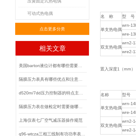
压簧固定式热电偶
可动式热电偶
名 称
型 号
wrn-13
点击更多分类
单支热电偶
wre-13
wrn2-1
相关文章
双支热电偶
wre2-1
美国barton液位计都有哪些需要注意的事项？
置入深度1（mm）：
隔膜压力表具有哪些优点和注意事项？
d520m/7dd压力控制器的特点主要表现在哪里？
名称
型号
wrn-14
隔膜压力表在做检定时需要做哪些内容？
单支热电偶
wre-14
上海仪表七厂空气减压器操作规范
wrn2-1
双支热电偶
wre2-1
q96-wtcza三相三线制有功功率表的使用方法