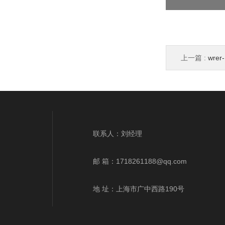
上一篇 :
wre
wrr-433q
联系人：刘经理
邮 箱：
1718261188@qq.com
地 址：上海市广中西路190号