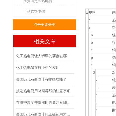
压簧固定式热电偶
可动式热电偶
w
规格
内
r
热
点击更多分类
z
热
n
镍
相关文章
e
镍
c
铜
化工热电偶让人稀罕的要点在哪
p
铂
c
铜
化工热电偶在行业中的应用
2
双
美国barton液位计有哪些功能？
k
铠
m
表
挑选热电偶用补偿导线的注意事项
r
热
在维护温度变送器时需要注意哪几点？
t
电
n
耐
美国barton液位计的正确选用才能确保液位计更好的运用