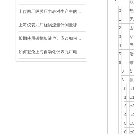
2
双
-
0
热
上仪四厂隔膜压力表对生产中的安全起到了重要的保障作用
1
无
上海仪表九厂旋涡流量计测量哪些介质会出现异常？
2
固
3
活
长期使用磁翻板液位计应该如何维护
4
固
如何避免上海自动化仪表九厂电磁流量计在使用过程中发生的一些错误？
5
活
6
锥
3
防
6
插
0
φ
1
φ
3
φ
4
φ
5
φ
6
φ