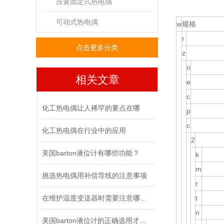
压簧固定式热电偶
可动式热电偶
w
规格
r
点击更多分类
z
n
相关文章
e
c
化工热电偶让人稀罕的要点在哪
p
c
化工热电偶在行业中的应用
2
美国barton液位计有哪些功能？
k
m
挑选热电偶用补偿导线的注意事项
r
在维护温度变送器时需要注意哪几点？
t
n
美国barton液位计的正确选用才能确保液位计更好的运用