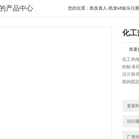
的产品中心
您的位置：
凯发真人-凯发k8娱乐注
化工
简要
化工热
的标准符合
法兰除
面的固
更新时间
访问量
厂商