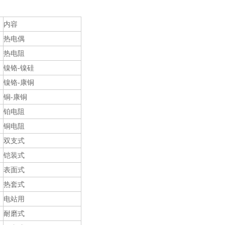
内容
热电偶
热电阻
镍铬-镍硅
镍铬-康铜
铜-康铜
铂电阻
铜电阻
双支式
铠装式
表面式
热套式
电站用
耐磨式