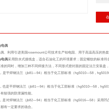
工热电偶
偶、利用引进美国rosemount公司技术生产铂电阻、用于高温高压的
工热电偶
采用防水式接线盒，适合石油化工的环境要求；固定螺纹的标准符合jb/t
标准的同时，增加三种不同焊接方法，不同形式密封面的固定法兰安装盘
是平焊钢法兰（jb81—94）相当于化工部标准（hg5010—58，hg5019
也是平焊钢法兰（jb81—94）相当于化工部标准（hg5010—58，hg501
具有较强的防泄漏性能。
是对焊钢法兰（jb82—94）相当于化工部标准（hg5016—58）采用凹凸
压都有一定要求的场合。