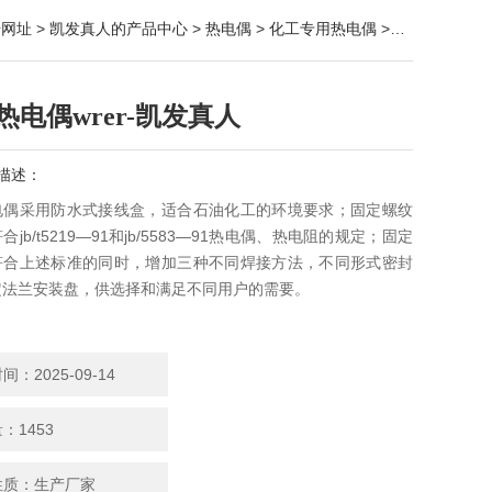
册网址
>
凯发真人的产品中心
>
热电偶
>
化工专用热电偶
> wrer-15a化工热电偶
热电偶wrer-凯发真人
描述：
电偶采用防水式接线盒，适合石油化工的环境要求；固定螺纹
jb/t5219—91和jb/5583—91热电偶、热电阻的规定；固定
符合上述标准的同时，增加三种不同焊接方法，不同形式密封
定法兰安装盘，供选择和满足不同用户的需要。
：2025-09-14
：1453
性质：生产厂家