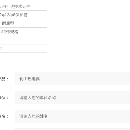
s
用引进技术元件
2
φ12/φ8保护管
f
耐腐型
a
特殊规格
□
产品：
单位：
姓名：