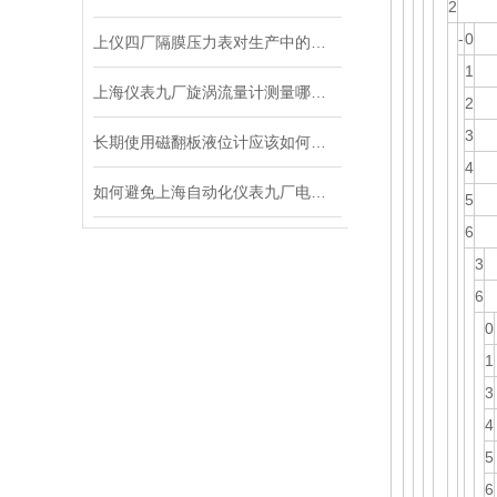
2
-
0
上仪四厂隔膜压力表对生产中的安全起到了重要的保障作用
1
上海仪表九厂旋涡流量计测量哪些介质会出现异常？
2
3
长期使用磁翻板液位计应该如何维护
4
如何避免上海自动化仪表九厂电磁流量计在使用过程中发生的一些错误？
5
6
3
6
0
1
3
4
5
6