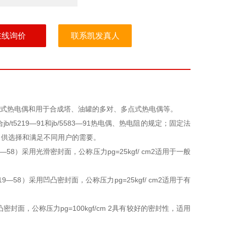
在线询价
联系凯发真人
热套式热电偶和用于合成塔、油罐的多对、多点式热电偶等。
5219—91和jb/5583—91热电偶、热电阻的规定；固定法
，供选择和满足不同用户的需要。
—58）采用光滑密封面，公称压力pg=25kgf/ cm2适用于一般
9—58）采用凹凸密封面，公称压力pg=25kgf/ cm2适用于有
密封面，公称压力pg=100kgf/cm 2具有较好的密封性，适用