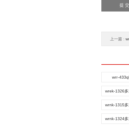
上一篇 :
w
wrr-4