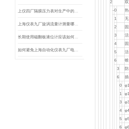
2
双
-
0
热
上仪四厂隔膜压力表对生产中的安全起到了重要的保障作用
1
无
上海仪表九厂旋涡流量计测量哪些介质会出现异常？
2
固
3
活
长期使用磁翻板液位计应该如何维护
4
固
如何避免上海自动化仪表九厂电磁流量计在使用过程中发生的一些错误？
5
活
6
锥
3
防
6
插
0
φ
1
φ
3
φ
4
φ
5
φ
6
φ