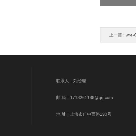
上一篇 :
wre
wrr-433q
联系人：刘经理
邮 箱：
1718261188@qq.com
地 址：上海市广中西路190号