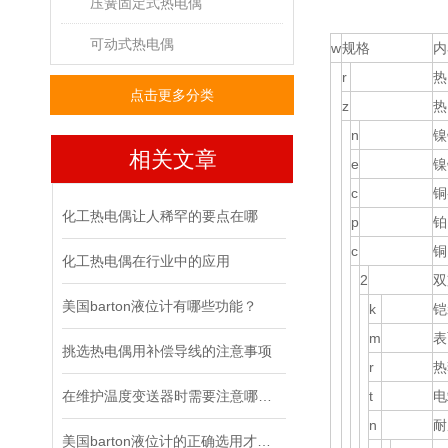
压簧固定式热电偶
可动式热电偶
w
规格
内
r
热
点击更多分类
z
热
n
镍
相关文章
e
镍
c
铜
化工热电偶让人稀罕的要点在哪
p
铂
c
铜
化工热电偶在行业中的应用
2
双
美国barton液位计有哪些功能？
k
铠
m
表
挑选热电偶用补偿导线的注意事项
r
热
在维护温度变送器时需要注意哪几点？
t
电
n
耐
美国barton液位计的正确选用才能确保液位计更好的运用