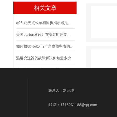
相关文章
q96-zg光点式单相同步指示器是什么？
美国barton液位计在安装时需要注意些什么？
如何根据45d1-hz广角度频率表的规格选择合适的测量范围？
温度变送器的故障解决你知道多少
上海自动化仪表七厂电动执行机构构安装和维护手段需要学习一下
压力传感器主要应用于哪些方面呢？
联系人：刘经理
上仪一厂
下一页
末页
邮 箱：
1718261188@qq.com
上海自动化仪表四厂隔膜压力表的三个标准特性
环境湿度对13c1-mω广角度高阻表测量结果的影响及修正