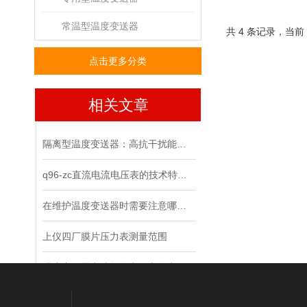
常温型温度变送器
共 4 条记录，当前
点击更多分类
相关文章
隔离型温度变送器：高抗干扰能力轻松应对复杂电磁环境
q96-zc直流电流电压表的技术特性与应用探讨
在维护温度变送器时需要注意哪几点？
上仪四厂膜片压力表测量范围
温度变送器中选择热电阻和热电偶的区别
上自仪十一厂电动伺服操作器原理及操作过程