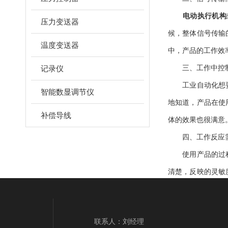
电动执行机构
压力变送器
候，整体信号传输
温度变送器
中，产品的工作效
记录仪
三、工作中控制
工业自动化想要顺
智能数显调节仪
地知道，产品在使
补偿导线
体的效果也很满意
四、工作反应
使用产品的过程中
清楚，反映的灵敏
况非常好。
五、安装接线非
联系人：刘经理
具体使用
电动