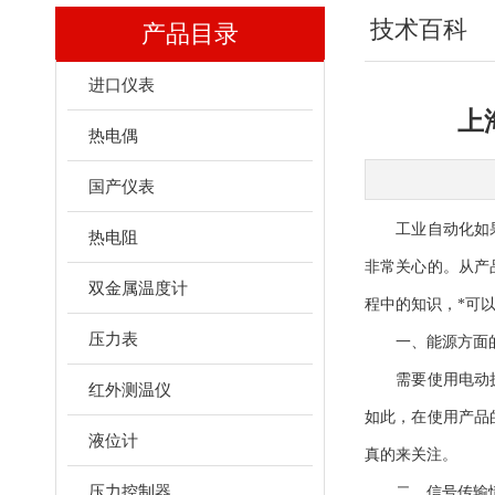
技术百科
产品目录
进口仪表
上
热电偶
国产仪表
工业自动化如果
热电阻
非常关心的。从产
双金属温度计
程中的知识，*可
压力表
一、能源方面的
需要使用电动执行
红外测温仪
如此，在使用产品
液位计
真的来关注。
压力控制器
二、信号传输情