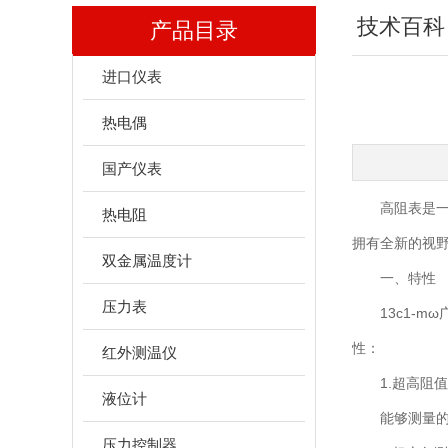
技术百科
产品目录
进口仪表
热电偶
国产仪表
高阻表是一种
热电阻
拥有全新的视
双金属温度计
一、特性
压力表
13c1-m
性：
红外测温仪
1.超高阻值
液位计
能够测量的高
压力控制器