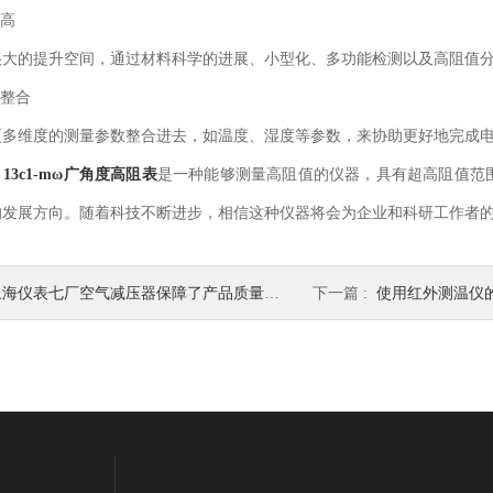
高
的提升空间，通过材料科学的进展、小型化、多功能检测以及高阻值分
整合
维度的测量参数整合进去，如温度、湿度等参数，来协助更好地完成电
，
是一种能够测量高阻值的仪器，具有超高阻值范
13c1-mω广角度高阻表
的发展方向。随着科技不断进步，相信这种仪器将会为企业和科研工作者
海仪表七厂空气减压器保障了产品质量也保障了工人安全
下一篇 :
使用红外测温仪