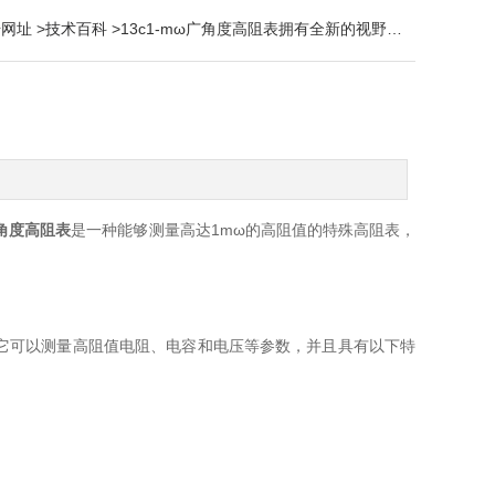
册网址
>
技术百科
>13c1-mω广角度高阻表拥有全新的视野和广阔的应用领域
广角度高阻表
是一种能够测量高达1mω的高阻值的特殊高阻表，
它可以测量高阻值电阻、电容和电压等参数，并且具有以下特