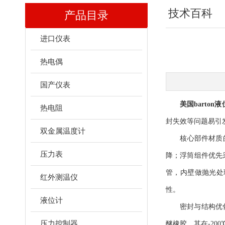
技术百科
产品目录
进口仪表
热电偶
国产仪表
美国barton
热电阻
封失效等问题易引
双金属温度计
核心部件材质的低
压力表
降；浮筒组件优先
管，内壁做抛光处
红外测温仪
性。
液位计
密封与结构优化可
压力控制器
醚橡胶，其在-2