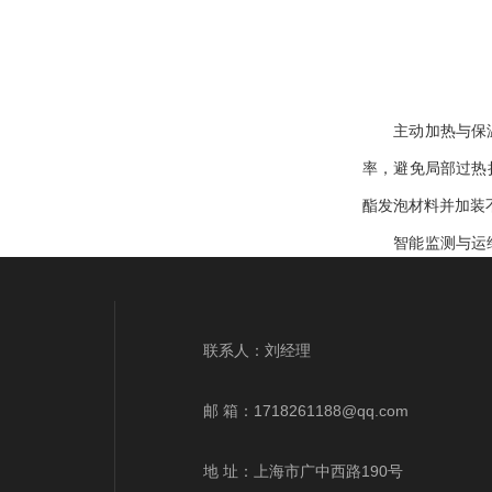
主动加热与保温系
率，避免局部过热
酯发泡材料并加装
智能监测与运维优
发声光报警并联动
温下测量误差控制
联系人：刘经理
美国barton
长设备使用寿命，
邮 箱：
1718261188@qq.com
地 址：上海市广中西路190号
上一篇 :
罗斯蒙特