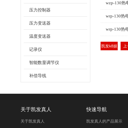
wzp-13
压力控制器
wrp-13
压力变送器
wrp-13
温度变送器
凯发k8娱
上
记录仪
乐注册网
智能数显调节仪
址首页
补偿导线
关于凯发真人
快速导航
关于凯发真人
凯发真人的产品展示