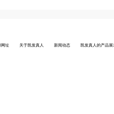
册网址
关于凯发真人
新闻动态
凯发真人的产品展