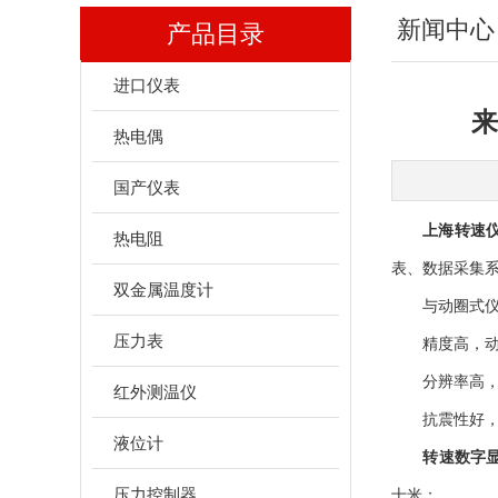
新闻中心
产品目录
进口仪表
来
热电偶
国产仪表
上海转速
热电阻
表、数据采集
双金属温度计
与动圈式仪表
压力表
精度高，动圈式
分辨率高，读
红外测温仪
抗震性好，安
液位计
转速数字
压力控制器
十米；