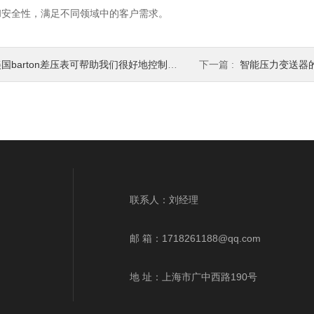
和安全性，满足不同领域中的客户需求。
国barton差压表可帮助我们很好地控制管道内流体的质量，实现高效运作
下一篇 :
智能压力变送器
联系人：刘经理
邮 箱：
1718261188@qq.com
地 址：上海市广中西路190号