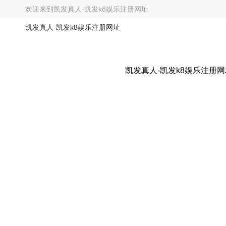
欢迎来到
凯发真人-凯发k8娱乐注册网址
凯发真人-凯发k8娱乐注册网址
凯发真人-凯发k8娱乐注册网