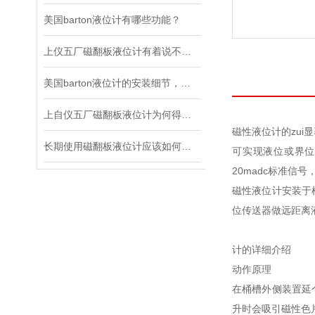
美国barton液位计有哪些功能？
上仪五厂磁翻板液位计有着说不完的长处！
美国barton液位计的安装细节，可别忽视了
上自仪五厂磁翻板液位计为何得到越来越多的认可，原由在这里
磁性液位计的zu
长期使用磁翻板液位计应该如何维护
可实现液位或界位
20madc标准信
磁性液位计安装于
位传送器做远距离
计的详细介绍
动作原理
在桶槽外侧装置延
升时会吸引磁性色