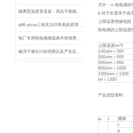
式中：rr-热电偶
隔离型温度变送器：高抗干扰能力轻松应对复杂电磁环境
b.对于长度等于或
上限温度绝缘
q96-ytcza三相无功功率表的原理、应用与优势
热电偶的上限温度
电厂专用热电偶测温条件和优势是什么？
上限温度tm℃
100≤tm＜300
磁浮子液位计的优势以及产生乱磁应该怎么做
300≤tm＜500
500≤tm＜850
850≤tm＜1000
1000≤tm＜1300
tm＞1300
产品选型资料：
规格
w
r
r
p