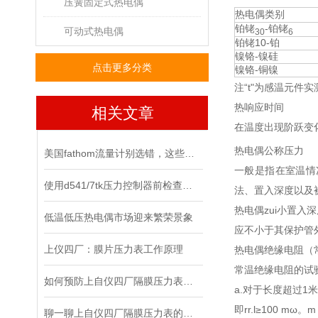
压簧固定式热电偶
热电偶类别
铂铑
-铂铑
可动式热电偶
30
6
铂铑10-铂
镍铬-镍硅
点击更多分类
镍铬-铜镍
注“t"为感温元件
热响应时间
相关文章
在温度出现阶跃变
热电偶公称压力
美国fathom流量计别选错，这些误区要避开
一般是指在室温情
使用d541/7tk压力控制器前检查的必要性
法、置入深度以及
热电偶zui小置
低温低压热电偶市场迎来繁荣景象
应不小于其保护管
上仪四厂：膜片压力表工作原理
热电偶绝缘电阻
常温绝缘电阻的试验
如何预防上自仪四厂隔膜压力表故障的出现？
a.对于长度超过1
即rr.l≥100 mω。m
聊一聊上自仪四厂隔膜压力表的那些事儿