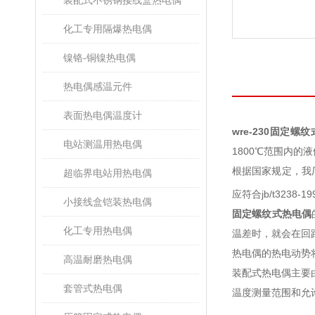
装配式不锈钢接线盒热电偶
化工专用隔爆热电偶
镍铬-铜镍热电偶
热电偶感温元件
表面热电偶温度计
wre-230
固定螺纹
电站测温用热电偶
1800℃范围内
根据国家规定，我厂
超临界电站用热电偶
应符合jb/t3238-1
小接线盒铠装热电偶
固定螺纹式热电偶
化工专用热电偶
温差时，就会在回
热电偶的热电动势
高温耐磨热电偶
装配式热电偶主要
套管式热电偶
温度测量范围和允