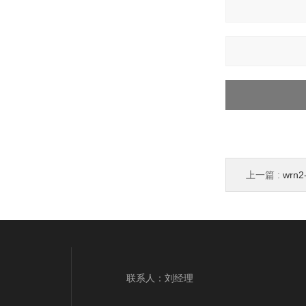
上一篇 :
wrn
联系人：刘经理