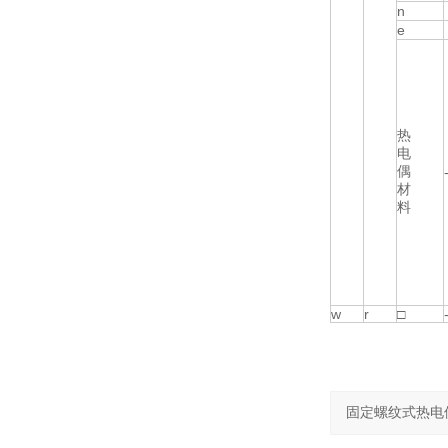
n
e
热
电
偶
材
料
w
r
□