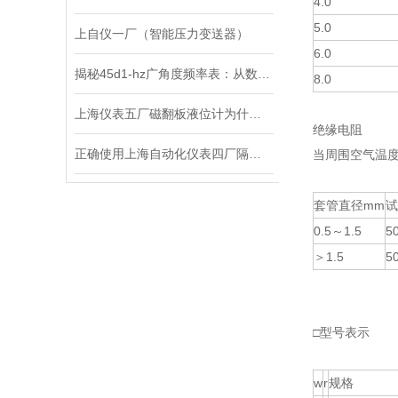
4.0
5.0
上自仪一厂（智能压力变送器）
6.0
揭秘45d1-hz广角度频率表：从数据中看世界
8.0
上海仪表五厂磁翻板液位计为什么会出现消磁的现象呢？又该如何处理？
绝缘电阻
正确使用上海自动化仪表四厂隔膜压力表，才能得到更准确的结果
当周围空气温度
套管直径mm
试
0.5～1.5
5
＞1.5
5
□型号表示
w
r
规格