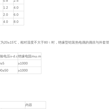
0.8
2.5
1.2
4.0
2.0
6.0
4.0
8.0
为20±15℃，相对湿度不大于80﹪时，绝缘型铠装热电偶的偶丝与外套
验电压v-d.c
绝缘电阻mω.m
0±5
≥1000
00±50
≥1000
内容