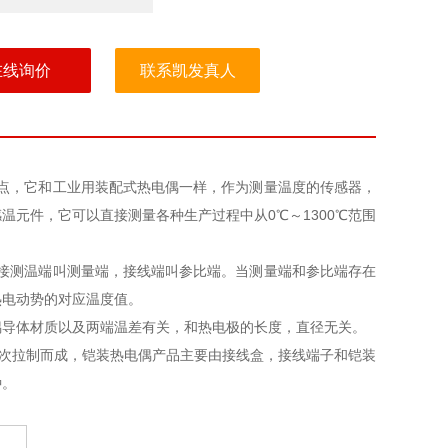
在线询价
联系凯发真人
点，它和工业用装配式热电偶一样，作为测量温度的传感器，
元件，它可以直接测量各种生产过程中从0℃～1300℃范围
接测温端叫测量端，接线端叫参比端。当测量端和参比端存在
热电动势的对应温度值。
偶导体材质以及两端温差有关，和热电极的长度，直径无关。
保护管经多次拉制而成，铠装热电偶产品主要由接线盒，接线端子和铠装
种。