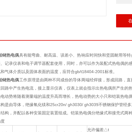
铠装铂铑热电偶
具有能弯曲、耐高温、误差小、热响应时间快和坚固耐用等特
、记录仪表和电子调节器配套使用，同时，亦可以作为装配式热电偶的感温
气体介质以及固体表面的温度，应符合gb/t18404-2001标准。
铠装铂铑热电偶
工作原理是由两种不同成份的导体两端经焊接，形成回路，直
在回路中产生热电流，接上显示仪表，仪表上就会指示出热电偶所产生的
热电动势将随着测量端的温度升高而增长，热电动势的大小只和铠装热电
是由导体，绝缘氧化镁和25cr20n/ gh3030/ gh3039不锈钢
本结构，并配以各种安装固定装置组成。铠装热电偶分绝缘式和接壳式两
确度
允许偏差△t