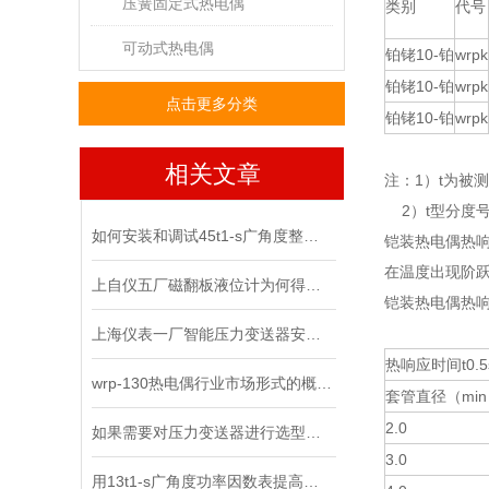
压簧固定式热电偶
类别
代号
可动式热电偶
铂铑10-铂
wrpk
铂铑10-铂
wrpk
点击更多分类
铂铑10-铂
wrpk
相关文章
注：1）t为被
2）t型分度
如何安装和调试45t1-s广角度整步表？
铠装热电偶热
在温度出现阶跃
上自仪五厂磁翻板液位计为何得到越来越多的认可，原由在这里
铠装热电偶热
上海仪表一厂智能压力变送器安装条件
热响应时间t0.5
wrp-130热电偶行业市场形式的概要分析
套管直径（mi
2.0
如果需要对压力变送器进行选型，你需要了解哪些知识
3.0
用13t1-s广角度功率因数表提高用电效率，减少“能耗”的绿色工业时代