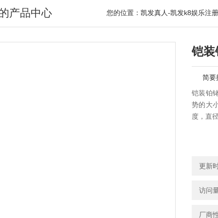
的产品中心
您的位置：
凯发真人-凯发k8娱乐注
铠装
简要
铠装铂
势的大
度，直
更新时间
访问量
厂商