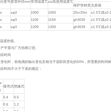
分度号
套管外径mm
常用温度℃
zui高使用温度℃
保护管材质
允差值
s
≥φ3
1000
1050
25cr20ni
±1.5℃或±0.
s
≥φ3
1100
1150
gh3030
±1.5℃或±0.
s
≥φ3
1200
1300
gh3039
±1.5℃或±0.
测温度的值。
号产平需与厂方协商订货。
响应时间
变化时，热电偶的输出变化至相当于该阶跃变化的50%，所需要的时间称为
响应时间不大于下表的规定：
s
接壳式
绝缘式
n）
0.4
0.5
0.6
1.2