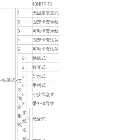
铂铑10-铂
1
无固定装置式
2
固定卡套螺纹
3
可动卡套螺纹
4
固定卡套法兰
5
可动卡套法兰
0
绝缘式
2
接壳式
3
防水式
料
铠装式
-
安
8
手柄式
装
8
小接线盒式
固
9
带补偿导线
定
接
形
1
绝缘式
线
式
盒
形