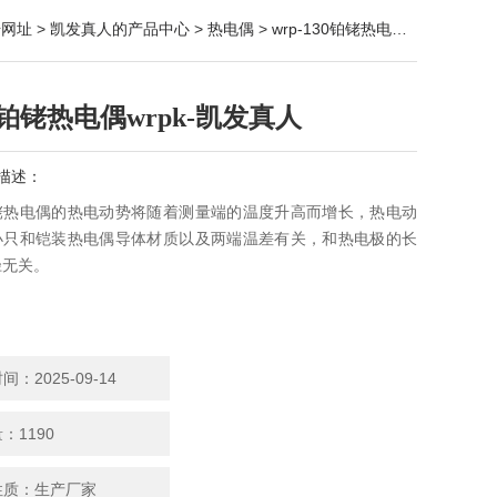
册网址
>
凯发真人的产品中心
>
热电偶
>
wrp-130铂铑热电偶
> wrpk-
铂铑热电偶wrpk-凯发真人
描述：
铑热电偶的热电动势将随着测量端的温度升高而增长，热电动
小只和铠装热电偶导体材质以及两端温差有关，和热电极的长
径无关。
：2025-09-14
：1190
性质：生产厂家