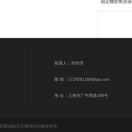
固定螺纹锥形保
联系人：刘经理
邮 箱：
1718261188@qq.com
固定法兰
地 址：上海市广中西路190号
凯发k8娱
上一
乐注册网
址首页
中心网 凯发k8娱乐注册网址的版权所有
网站地图