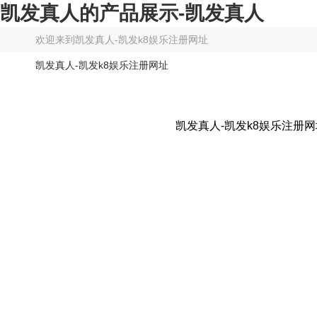
凯发真人的产品展示-凯发真人
欢迎来到
凯发真人-凯发k8娱乐注册网址
凯发真人-凯发k8娱乐注册网址
凯发真人-凯发k8娱乐注册网